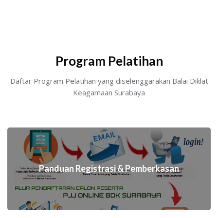
Skip [Cocoon] Course categories
Program Pelatihan
Daftar Program Pelatihan yang diselenggarakan Balai Diklat
Keagamaan Surabaya
Panduan Registrasi & Pemberkasan