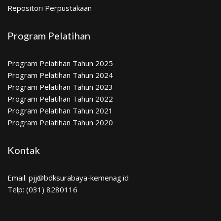
Repositori Perpustakaan
Program Pelatihan
Program Pelatihan Tahun 2025
Program Pelatihan Tahun 2024
Program Pelatihan Tahun 2023
Program Pelatihan Tahun 2022
Program Pelatihan Tahun 2021
Program Pelatihan Tahun 2020
Kontak
Email: pjj@bdksurabaya-kemenag.id
Telp: (031) 8280116