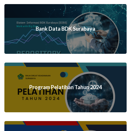
Bank Data BDK Surabaya
Program Pelatihan Tahun 2024