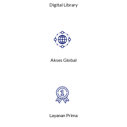
Digital Library
Akses Global
Layanan Prima