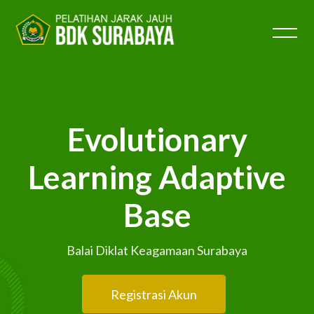
Evolutionary
Learning Adaptive
Base
Balai Diklat Keagamaan Surabaya
Registrasi Akun